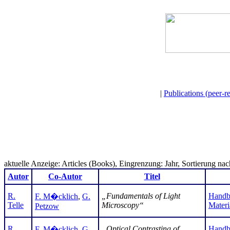
|
Publications (peer-r
aktuelle Anzeige: Articles (Books), Eingrenzung: Jahr, Sortierung nac
Autor
Co-Autor
Titel
R.
„Fundamentals of Light
Handbo
F. M�cklich
,
G.
Telle
Microscopy“
Materi
Petzow
R.
„Optical Contrasting of
Handbo
F. M�cklich
,
G.