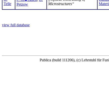
Telle
Microstructures“
Materi
Petzow
view full database
Publica (build 111206), (c) Lehrstuhl für F