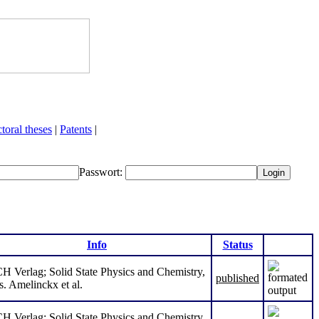
toral theses
|
Patents
|
Passwort:
Info
Status
H Verlag; Solid State Physics and Chemistry,
published
s. Amelinckx et al.
H Verlag; Solid State Physics and Chemistry,