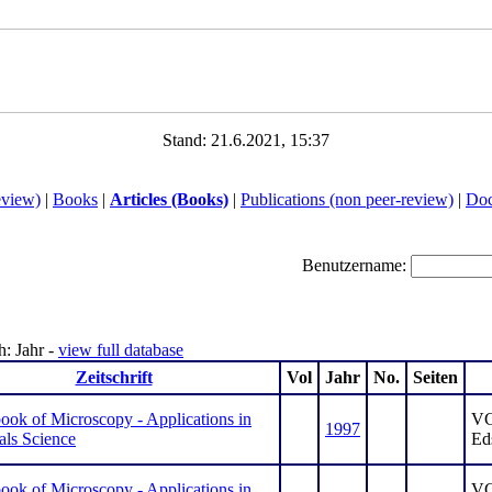
Stand: 21.6.2021, 15:37
eview)
|
Books
|
Articles (Books)
|
Publications (non peer-review)
|
Doc
Benutzername:
h: Jahr -
view full database
Zeitschrift
Vol
Jahr
No.
Seiten
ok of Microscopy - Applications in
VC
1997
als Science
Ed
ok of Microscopy - Applications in
VC