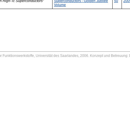
in High-Tc Superconductors“
Superconductors - Golden Jubilee
50
200
Volume
 für Funktionswerkstoffe, Universität des Saarlandes, 2006. Konzept und Betreuung: