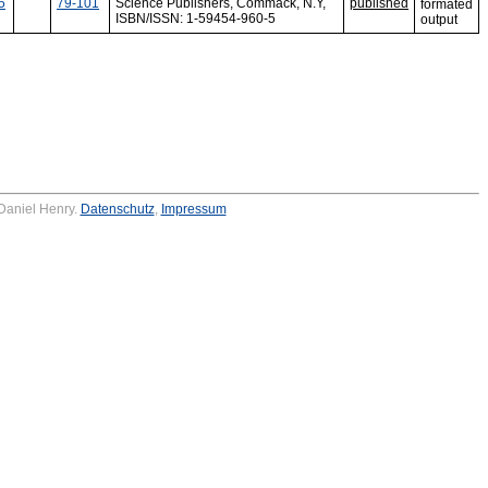
5
79-101
Science Publishers, Commack, N.Y,
published
ISBN/ISSN: 1-59454-960-5
 Daniel Henry.
Datenschutz
,
Impressum