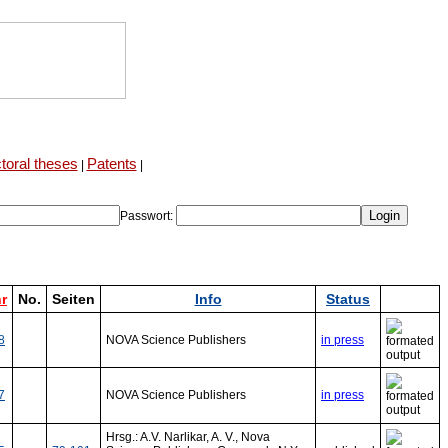
toral theses
Patents
|
|
Passwort:
r
No.
Seiten
Info
Status
8
NOVA Science Publishers
in press
7
NOVA Science Publishers
in press
Hrsg.: A.V. Narlikar, A. V., Nova