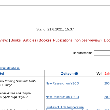
Stand: 21.6.2021, 15:37
eview)
Books
Articles (Books)
Publications (non peer-review)
Doc
|
|
|
|
Benutzername:
w full database
tel
Zeitschrift
Vol
Jah
ux Pinning Sites into Melt-
New Research on YBCO
200
SD Study“
elt-textured and Single-
New Research on YBCO
200
3Ox (�NEG�) High-Tc
Studies of High Temperature