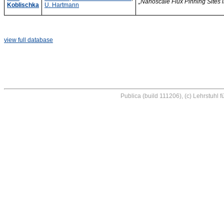
„Nanoscale Flux Pinning Sites 
Koblischka
U. Hartmann
view full database
Publica (build 111206), (c) Lehrstuhl