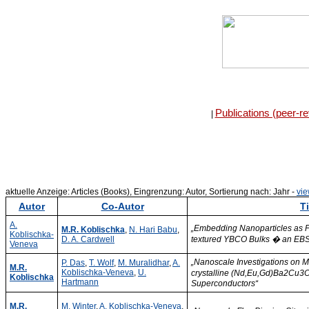
Publications (peer-r
|
aktuelle Anzeige: Articles (Books), Eingrenzung: Autor, Sortierung nach: Jahr -
vie
Autor
Co-Autor
Ti
A.
„Embedding Nanoparticles as Fl
M.R. Koblischka
,
N. Hari Babu
,
Koblischka-
D. A. Cardwell
textured YBCO Bulks � an EB
Veneva
„Nanoscale Investigations on M
P. Das
,
T. Wolf
,
M. Muralidhar
,
A.
M.R.
Koblischka-Veneva
,
U.
crystalline (Nd,Eu,Gd)Ba2Cu
Koblischka
Hartmann
Superconductors“
M.R.
M. Winter
,
A. Koblischka-Veneva
,