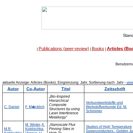
Stand
Publications (peer-review)
Books
Articles (Bo
|
|
|
Benutzer
aktuelle Anzeige: Articles (Books), Eingrenzung: Jahr, Sortierung nach: Jahr -
view
Autor
Co-Autor
Titel
Zeitschrift
„Bio-Inspired
Hierarchical
Verbundwerkstoffe und
Composite
C. Daniel
F. M�cklich
Werkstoffverbunde Ed. M.
Structures by using
Schimmer
Laser Interference
Metallurgy“
M. Winter
,
A.
„Nanoscale Flux
Studies of High Temperature
M.R.
Koblischka-
Pinning Sites in
Superconductors - Golden Ju