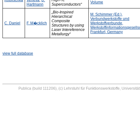
Koblischka
Veneva
,
U.
High-Tc
Volume
Hartmann
Superconductors“
„Bio-Inspired
M. Schimmer (Ed.),
Hierarchical
Verbundwerkstoffe und
Composite
C. Daniel
F. M�cklich
Werkstoffverbunde,
Structures by using
Werkstoffinformationsgesellsc
Laser Intereference
Frankfurt, Germany
Metallurgy“
view full database
Publica (build 111206), (c) Lehrstuhl für Funktionswerkstoffe, Universi