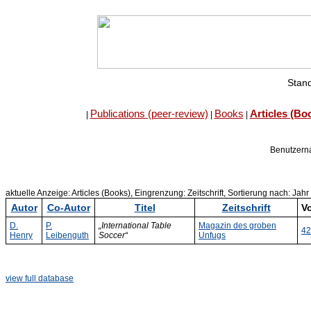
Stand
Publications (peer-review)
Books
Articles (Bo
|
|
|
Benutzer
aktuelle Anzeige: Articles (Books), Eingrenzung: Zeitschrift, Sortierung nach: Jahr
Autor
Co-Autor
Titel
Zeitschrift
Vo
D.
P.
„International Table
Magazin des groben
42
Henry
Leibenguth
Soccer“
Unfugs
view full database