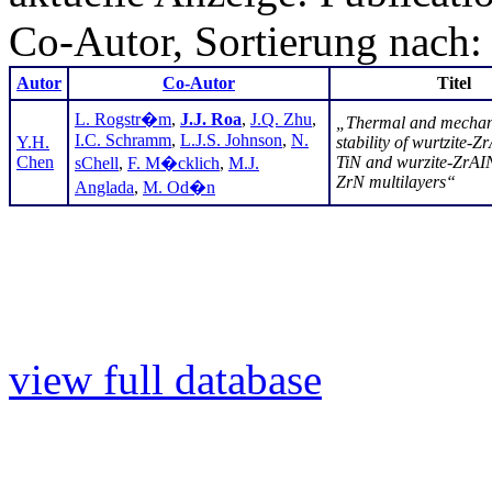
Co-Autor, Sortierung nach: 
Autor
Co-Autor
Titel
L. Rogstr�m
,
J.J. Roa
,
J.Q. Zhu
,
„Thermal and mechan
I.C. Schramm
,
L.J.S. Johnson
,
N.
Y.H.
stability of wurtzite-Z
Chen
TiN and wurzite-ZrAI
sChell
,
F. M�cklich
,
M.J.
ZrN multilayers“
Anglada
,
M. Od�n
view full database