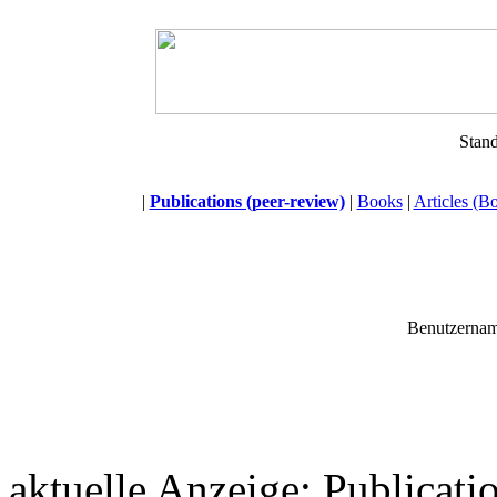
Stand
|
Publications (peer-review)
|
Books
|
Articles (B
Benutzerna
aktuelle Anzeige: Publicati